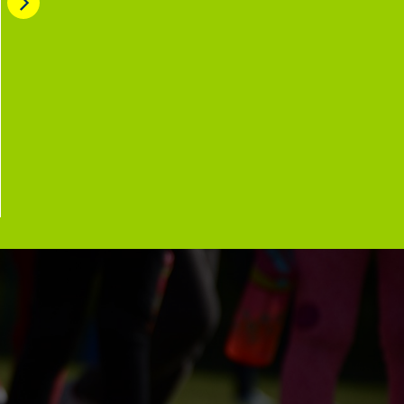
uer Stützpunkt der
Aus PSD Bank Aren
H- Fußballschule
wird BBBank Arena
S.V. Phoenix Düdelsheim
Neuer Name am Bornheimer
 neuer Stützpunkt der FFH-
Hang: Aus PSD Bank Arena w
allschule Die FFH-
BBBank Arena Im Zuge der
allschul-Familie vergrößert
Fusion von BBBank und PS
 um einen weiteren
zpunkt, den der…