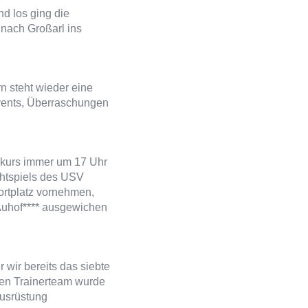
nd los ging die
 nach Großarl ins
n steht wieder eine
Events, Überraschungen
dskurs immer um 17 Uhr
chtspiels des USV
ortplatz vornehmen,
Auhof**** ausgewichen
 wir bereits das siebte
gen Trainerteam wurde
ausrüstung